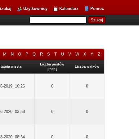
Szukaj
Użytkownicy
Kalendarz
Pomoc
M
N
O
P
Q
R
S
T
U
V
W
X
Y
Z
Liczba postów
tatnia wizyta
Liczba wątków
[
rosn.
]
06-2019, 10:26
0
0
06-2020, 03:58
0
0
08-2020, 08:34
0
0