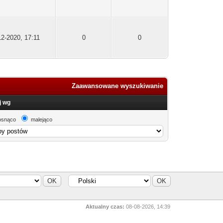
12-2020, 17:11
0
0
Zaawansowane wyszukiwanie
j wg
osnąco
malejąco
Aktualny czas:
08-08-2026, 14:39