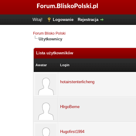
Witaj!
Logowanie
Rejestracja
Forum Blisko Polski
Użytkownicy
Lista użytkowników
Awatar
Login
hotairstenterlicheng
HlrgoBeme
Hugofirst1994