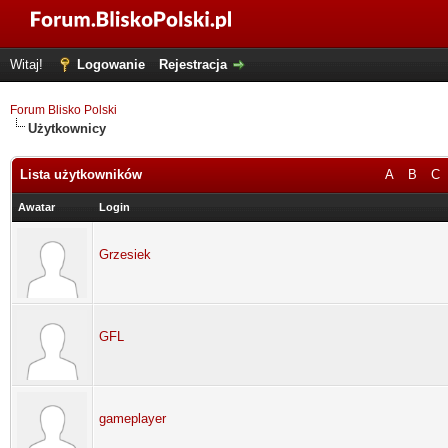
Witaj!
Logowanie
Rejestracja
Forum Blisko Polski
Użytkownicy
Lista użytkowników
A
B
C
Awatar
Login
Grzesiek
GFL
gameplayer