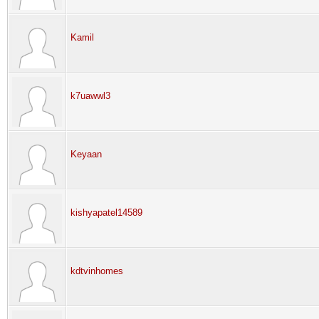
Kamil
k7uawwl3
Keyaan
kishyapatel14589
kdtvinhomes