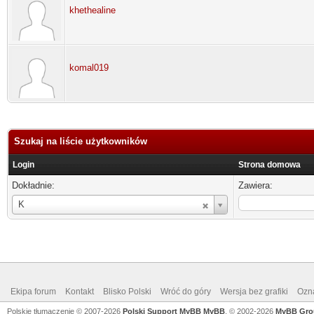
khethealine
komal019
Szukaj na liście użytkowników
Login
Strona domowa
Dokładnie:
Zawiera:
Login
K
Ekipa forum
Kontakt
Blisko Polski
Wróć do góry
Wersja bez grafiki
Ozna
Polskie tłumaczenie © 2007-2026
Polski Support MyBB
MyBB
, © 2002-2026
MyBB Gro