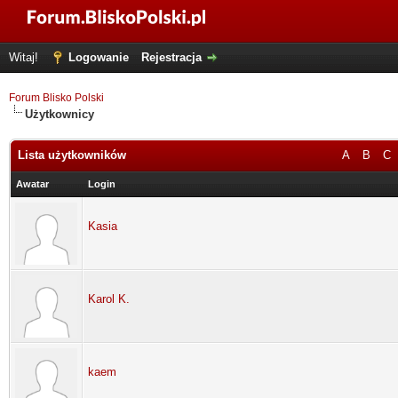
Witaj!
Logowanie
Rejestracja
Forum Blisko Polski
Użytkownicy
Lista użytkowników
A
B
C
Awatar
Login
Kasia
Karol K.
kaem