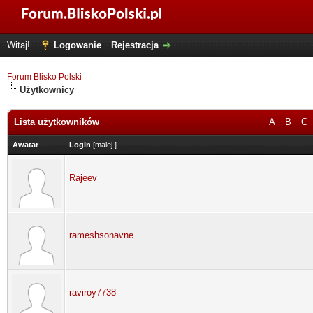
Witaj!
Logowanie
Rejestracja
Forum Blisko Polski
Użytkownicy
Lista użytkowników
A
B
C
Awatar
Login
[
malej.
]
Rajeev
rameshsonavne
raviroy7738