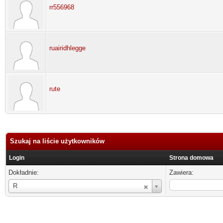
rr556968
ruairidhlegge
rute
Szukaj na liście użytkowników
Login
Strona domowa
Dokładnie:
Zawiera:
Login
R