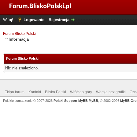
Witaj!
Logowanie
Rejestracja
Forum Blisko Polski
Informacja
Forum Blisko Polski
Nic nie znaleziono.
Ekipa forum
Kontakt
Blisko Polski
Wróć do góry
Wersja bez grafiki
Ozna
Polskie tłumaczenie © 2007-2026
Polski Support MyBB
MyBB
, © 2002-2026
MyBB Gro