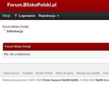
Witaj!
Logowanie
Rejestracja
Forum Blisko Polski
Informacja
Forum Blisko Polski
Nic nie znaleziono.
Ekipa forum
Kontakt
Blisko Polski
Wróć do góry
Wersja bez grafiki
Ozna
Polskie tłumaczenie © 2007-2026
Polski Support MyBB
MyBB
, © 2002-2026
MyBB Gro