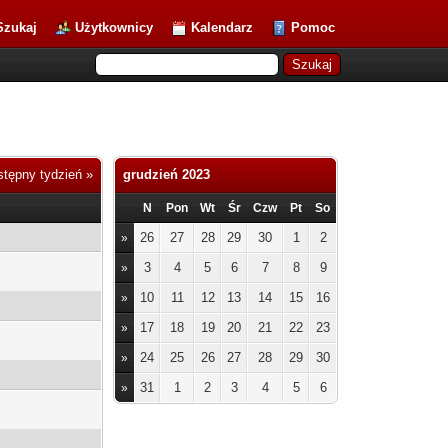
Szukaj
Użytkownicy
Kalendarz
Pomoc
tępny tydzień »
grudzień 2023
N
Pon
Wt
Śr
Czw
Pt
So
26
27
28
29
30
1
2
»
3
4
5
6
7
8
9
»
10
11
12
13
14
15
16
»
17
18
19
20
21
22
23
»
24
25
26
27
28
29
30
»
31
1
2
3
4
5
6
»