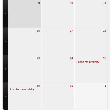
9
10
11
»
16
17
18
»
23
24
25
2 osób ma urodziny
»
30
31
1
1 osoba ma urodziny
»