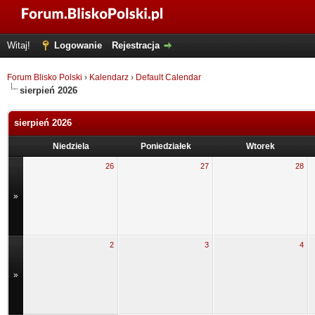
Witaj!
Logowanie
Rejestracja
Forum Blisko Polski
›
Kalendarz
›
Default Calendar
sierpień 2026
sierpień 2026
Niedziela
Poniedziałek
Wtorek
26
27
28
»
2
3
4
»