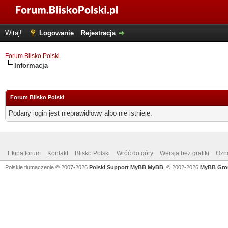
Witaj!
Logowanie
Rejestracja
Forum Blisko Polski
Informacja
Forum Blisko Polski
Podany login jest nieprawidłowy albo nie istnieje.
Ekipa forum
Kontakt
Blisko Polski
Wróć do góry
Wersja bez grafiki
Ozna
Polskie tłumaczenie © 2007-2026
Polski Support MyBB
MyBB
, © 2002-2026
MyBB Gro