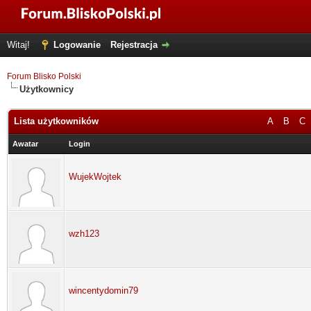
Witaj!
Logowanie
Rejestracja
Forum Blisko Polski
Użytkownicy
Lista użytkowników
A
B
C
Awatar
Login
WujekWojtek
wzh123
wincentydomin79