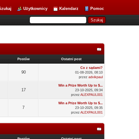
Szukaj
Użytkownicy
Kalendarz
Pomoc
Postów
Ostatni post
Co z sądami?
90
01-08-2026, 08:10
przez
advikpaul
Win a Prize Worth Up to $...
17
23-10-2025, 09:34
przez
ALEXPAUL001
Win a Prize Worth Up to $...
7
23-10-2025, 09:35
przez
ALEXPAUL001
Postów
Ostatni post