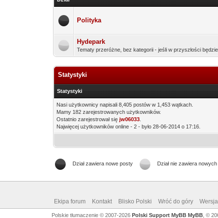
Polityka
Hydepark
Tematy przeróżne, bez kategorii - jeśli w przyszłości bę
Statystyki
Statystyki
Nasi użytkownicy napisali 8,405 postów w 1,453 wątkach.
Mamy 182 zarejestrowanych użytkowników.
Ostatnio zarejestrował się
jw06033
.
Najwięcej użytkowników online - 2 - było 28-06-2014 o 17:16.
Dział zawiera nowe posty
Dział nie zawiera nowych
Ekipa forum
Kontakt
Blisko Polski
Wróć do góry
Wersja 
Polskie tłumaczenie © 2007-2026
Polski Support MyBB
MyBB
, © 2