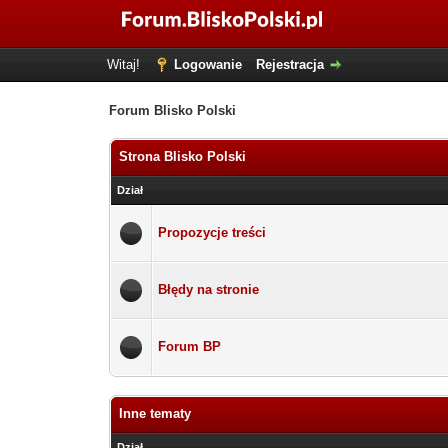
Witaj!
Logowanie
Rejestracja
Forum Blisko Polski
Strona Blisko Polski
Dział
Propozycje treści
Błędy na stronie
Forum BP
Inne tematy
Dział