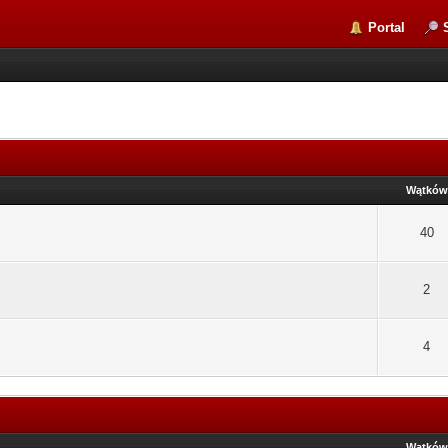
Portal
Wątków
40
2
4
Wątków