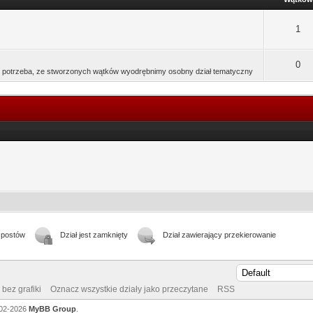
1
0
dzie potrzeba, ze stworzonych wątków wyodrębnimy osobny dział tematyczny
 postów
Dział jest zamknięty
Dział zawierający przekierowanie
bez grafiki
Oznacz wszystkie działy jako przeczytane
RSS
002-2026
MyBB Group
.