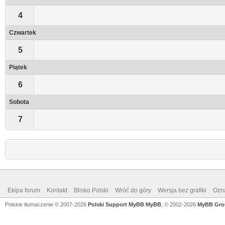
4
Czwartek
5
Piątek
6
Sobota
7
Ekipa forum
Kontakt
Blisko Polski
Wróć do góry
Wersja bez grafiki
Ozna
Polskie tłumaczenie © 2007-2026
Polski Support MyBB
MyBB
, © 2002-2026
MyBB Gro