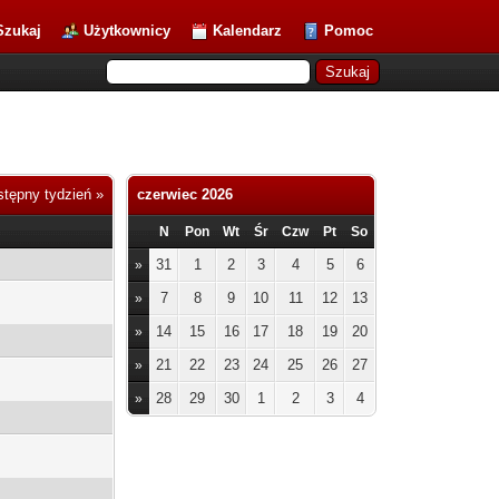
Szukaj
Użytkownicy
Kalendarz
Pomoc
tępny tydzień »
czerwiec 2026
N
Pon
Wt
Śr
Czw
Pt
So
31
1
2
3
4
5
6
»
7
8
9
10
11
12
13
»
14
15
16
17
18
19
20
»
21
22
23
24
25
26
27
»
28
29
30
1
2
3
4
»