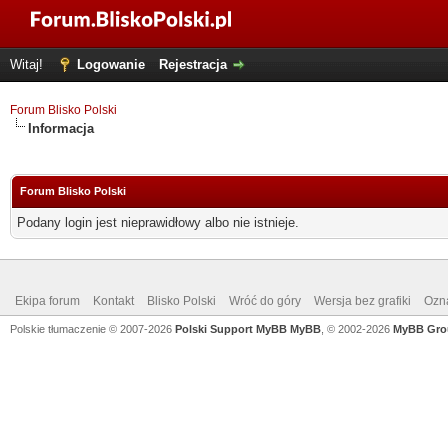
Witaj!
Logowanie
Rejestracja
Forum Blisko Polski
Informacja
Forum Blisko Polski
Podany login jest nieprawidłowy albo nie istnieje.
Ekipa forum
Kontakt
Blisko Polski
Wróć do góry
Wersja bez grafiki
Ozna
Polskie tłumaczenie © 2007-2026
Polski Support MyBB
MyBB
, © 2002-2026
MyBB Gro