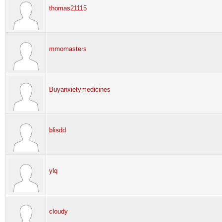
thomas21115
mmomasters
Buyanxietymedicines
blisdd
ylq
cloudy