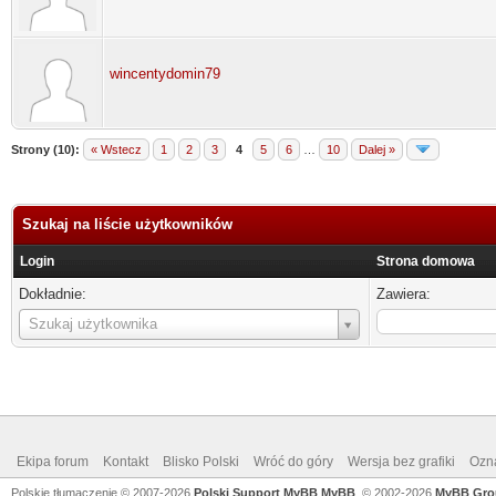
wincentydomin79
Strony (10):
« Wstecz
1
2
3
4
5
6
…
10
Dalej »
Szukaj na liście użytkowników
Login
Strona domowa
Dokładnie:
Zawiera:
Login
Szukaj użytkownika
Ekipa forum
Kontakt
Blisko Polski
Wróć do góry
Wersja bez grafiki
Ozna
Polskie tłumaczenie © 2007-2026
Polski Support MyBB
MyBB
, © 2002-2026
MyBB Gro