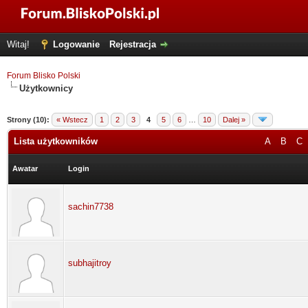
Witaj!
Logowanie
Rejestracja
Forum Blisko Polski
Użytkownicy
Strony (10):
« Wstecz
1
2
3
4
5
6
…
10
Dalej »
Lista użytkowników
A
B
C
Awatar
Login
sachin7738
subhajitroy