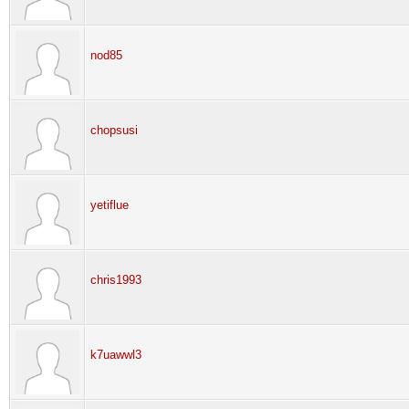
nod85
chopsusi
yetiflue
chris1993
k7uawwl3