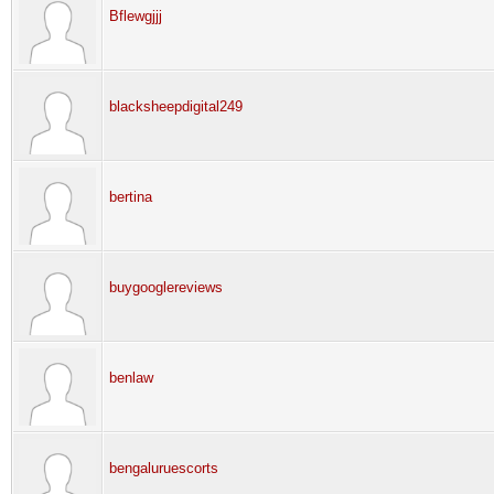
Bflewgjjj
blacksheepdigital249
bertina
buygooglereviews
benlaw
bengaluruescorts