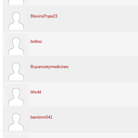
BlevinsPope23
bolbez
Buyanxietymedicines
blisdd
barnimm541