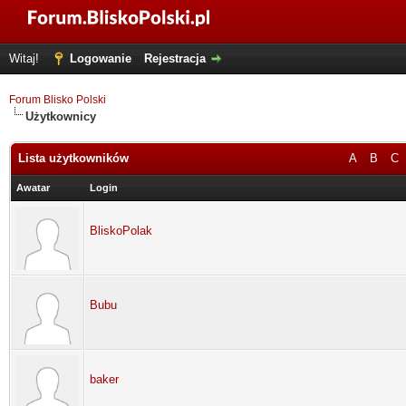
Witaj!
Logowanie
Rejestracja
Forum Blisko Polski
Użytkownicy
Lista użytkowników
A
B
C
Awatar
Login
BliskoPolak
Bubu
baker