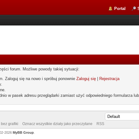
Portal
zęści forum. Możliwe powody takiej sytuacji:
um. Zaloguj się na nowo i spróbuj ponownie
Zaloguj się
|
Rejestracja
y.
ne.
dnio w pasek adresu przeglądarki zamiast użyć odpowiedniego formularza lu
bez grafiki
Oznacz wszystkie działy jako przeczytane
RSS
002-2026
MyBB Group
.