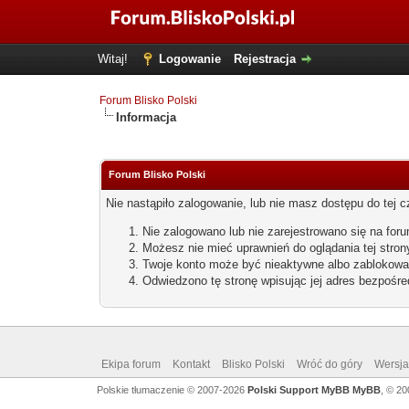
Witaj!
Logowanie
Rejestracja
Forum Blisko Polski
Informacja
Forum Blisko Polski
Nie nastąpiło zalogowanie, lub nie masz dostępu do tej c
Nie zalogowano lub nie zarejestrowano się na for
Możesz nie mieć uprawnień do oglądania tej stron
Twoje konto może być nieaktywne albo zablokowa
Odwiedzono tę stronę wpisując jej adres bezpośre
Ekipa forum
Kontakt
Blisko Polski
Wróć do góry
Wersja 
Polskie tłumaczenie © 2007-2026
Polski Support MyBB
MyBB
, © 2