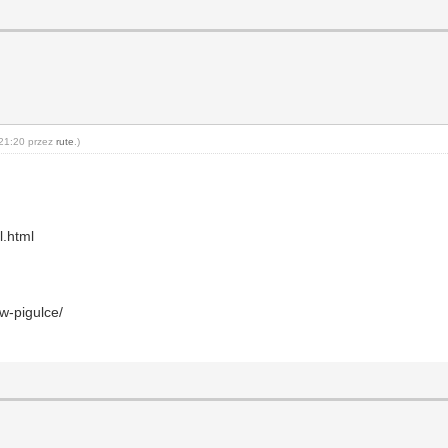
 21:20 przez
rute
.)
l.html
/w-pigulce/