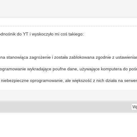
odnośnik do YT i wyskoczyło mi coś takiego:
ona stanowiąca zagrożenie i została zablokowana zgodnie z ustawieni
rogramowanie wykradające poufne dane, używające komputera do pośr
 niebezpieczne oprogramowanie, ale większość z nich działa na serwer