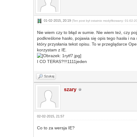
01-02-2015, 20:19
(Ten post był ostatnio modyfikowany: 01-02-
Nie wiem czy to błąd w sumie. Nie wiem też, czy p
podkreślone hasło, pojawia się opis tego hasła i na
który przysłania tekst opisu. To w przeglądarce Op
korzystam z IE.
I CO TERAS?!!!1111jeden
Szukaj
szary
02-02-2015, 21:57
Co to za wersja IE?