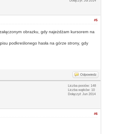
Dołączył: Jul 2014
#5
 na załączonym obrazku, gdy najeżdżam kursorem na
opisu podkreślonego hasła na górze strony, gdy
Odpowiedz
Liczba postów: 148
Liczba wątków: 10
Dołączył: Jun 2014
#6