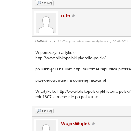
Szukaj
rute
05-09-2014, 21:16
(Ten post był ostatnio modyfikowany: 05-09-2014,
W poniższym artykule:
http://www.bliskopolski.pl/godlo-polski/
po kilknięciu na link: http://akromer.republika.pl/orze
przekierowywuje na domenę nazwa.pl
W artykule: http://www.bliskopolski.pl/historia-polski
rok 1807 - trochę nie po polsku :>
Szukaj
WujekWojtek