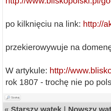
http://www.bliskopolski.pl/go
po kilknięciu na link:
http://
przekierowywuje na domenę
W artykule:
http://www.blisko
rok 1807 - trochę nie po pol
Szukaj
«
Starszy wątek
|
Nowszy wą