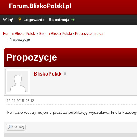
Witaj!
Logowanie
Rejestracja
Forum Blisko Polski
›
Strona Blisko Polski
›
Propozycje treści
Propozycje
Propozycje
BliskoPolak
12-04-2015, 23:42
Na razie wstrzymujemy jeszcze publikację wyszukiwarki dla każdego
Szukaj