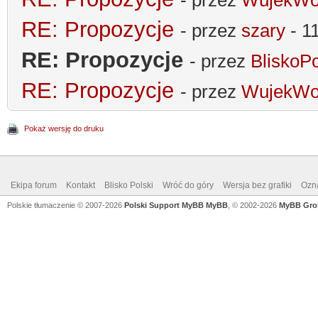
- przez
WujekWo
RE: Propozycje
- przez
szary
- 1
RE: Propozycje
- przez
BliskoP
RE: Propozycje
- przez
WujekWo
Pokaż wersję do druku
Ekipa forum
Kontakt
Blisko Polski
Wróć do góry
Wersja bez grafiki
Ozna
Polskie tłumaczenie © 2007-2026
Polski Support MyBB
MyBB
, © 2002-2026
MyBB Gro