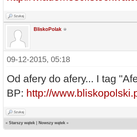
Szukaj
BliskoPolak
09-12-2015, 05:18
Od afery do afery... I tag "A
BP:
http://www.bliskopolski.pl
Szukaj
«
Starszy wątek
|
Nowszy wątek
»